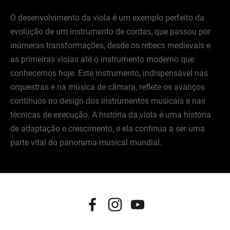
O desenvolvimento da viola é um exemplo perfeito da
evolução de um instrumento de cordas, que passou por
inúmeras transformações, desde os rebecs medievais e
as primeiras violas até o instrumento moderno que
conhecemos hoje. Este instrumento, indispensável nas
orquestras e na música de câmara, reflete os avanços
contínuos no design dos instrumentos musicais e nas
técnicas de execução. A história da viola é uma história
de adaptação e crescimento, e ela continua a ser uma
parte vital do panorama musical mundial.